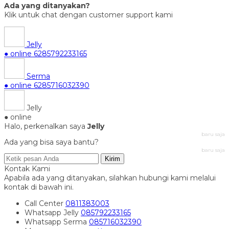
Ada yang ditanyakan?
Klik untuk chat dengan customer support kami
Jelly
● online
6285792233165
Serma
● online
6285716032390
Jelly
● online
Halo, perkenalkan saya
Jelly
baru saja
Ada yang bisa saya bantu?
baru saja
Kirim
Kontak Kami
Apabila ada yang ditanyakan, silahkan hubungi kami melalui
kontak di bawah ini.
Call Center
0811383003
Whatsapp
Jelly
085792233165
Whatsapp
Serma
085716032390