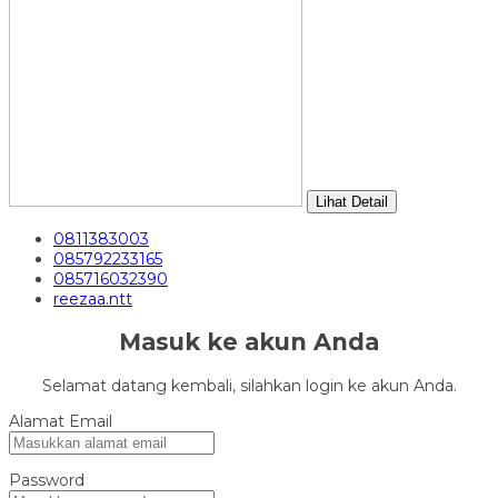
Lihat Detail
0811383003
085792233165
085716032390
reezaa.ntt
Masuk ke akun Anda
Selamat datang kembali, silahkan login ke akun Anda.
Alamat Email
Password