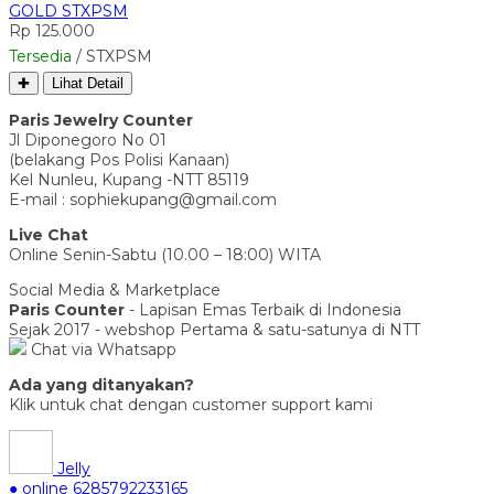
GOLD STXPSM
Rp 125.000
Tersedia
/ STXPSM
✚
Lihat Detail
Paris Jewelry Counter
Jl Diponegoro No 01
(belakang Pos Polisi Kanaan)
Kel Nunleu, Kupang -NTT 85119
E-mail : sophiekupang@gmail.com
Live Chat
Online Senin-Sabtu (10.00 – 18:00) WITA
Social Media & Marketplace
Paris Counter
- Lapisan Emas Terbaik di Indonesia
Sejak 2017 - webshop Pertama & satu-satunya di NTT
Chat via Whatsapp
Ada yang ditanyakan?
Klik untuk chat dengan customer support kami
Jelly
● online
6285792233165