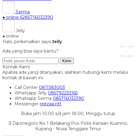
Serma
● online
6285716032390
Jelly
● online
Halo, perkenalkan saya
Jelly
baru saja
Ada yang bisa saya bantu?
baru saja
Kirim
Kontak Kami
Apabila ada yang ditanyakan, silahkan hubungi kami melalui
kontak di bawah ini.
Call Center
0811383003
Whatsapp
Jelly
085792233165
Whatsapp
Serma
085716032390
Messenger
reezaa.ntt
Buka jam 10.00 s/d jam 18.00, Minggu tutup
Jl Diponegoro No 1 Belakang Pos Polisi Kanaan Kuanino,
Kupang - Nusa Tenggara Timur