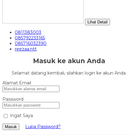
Lihat Detail
0811383003
085792233165
085716032390
reezaa.ntt
Masuk ke akun Anda
Selamat datang kembali, silahkan login ke akun Anda.
Alamat Email
Password
Ingat Saya
Lupa Password?
Masuk