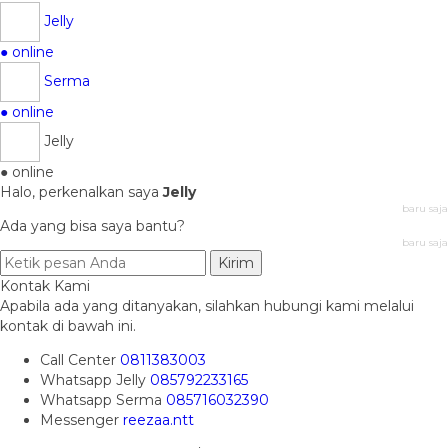
Jelly
● online
Serma
● online
Jelly
● online
Halo, perkenalkan saya
Jelly
baru saja
Ada yang bisa saya bantu?
baru saja
Kirim
Kontak Kami
Apabila ada yang ditanyakan, silahkan hubungi kami melalui
kontak di bawah ini.
Call Center
0811383003
Whatsapp
Jelly
085792233165
Whatsapp
Serma
085716032390
Messenger
reezaa.ntt