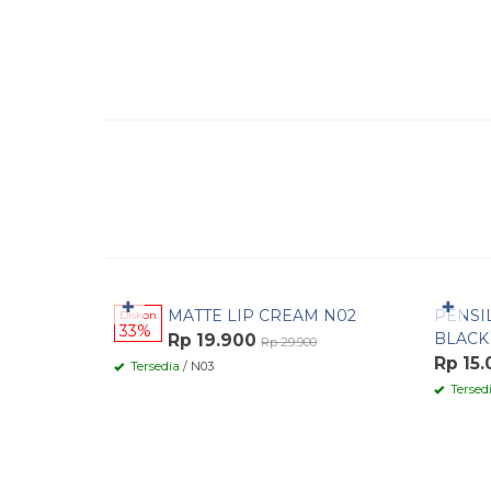
Pesan Cepat
Pesa
✚
✚
MATTE LIP CREAM N02
PENSI
Diskon
33%
BLACK
Rp 19.900
Rp 29.900
Rp 15
Tersedia
/ N03
Tersed