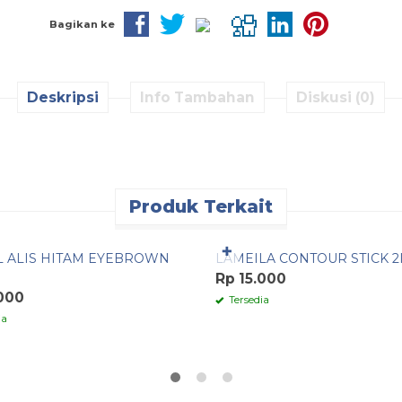
Bagikan ke
Deskripsi
Info Tambahan
Diskusi (0)
Produk Terkait
n Cepat
Pesan Cepat
✚
L ALIS HITAM EYEBROWN
LAMEILA CONTOUR STICK 2I
Rp 15.000
.000
Tersedia
ia