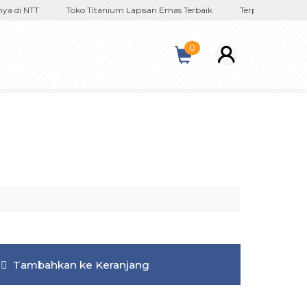
di NTT
Toko Titanium Lapisan Emas Terbaik
Terpercaya Sejak 201
0
Tambahkan ke Keranjang