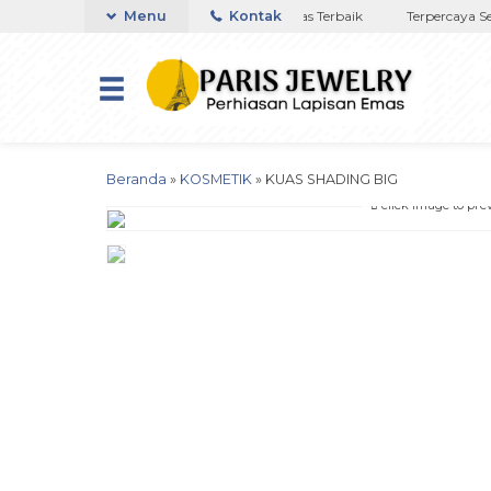
ya di NTT
Toko Titanium Lapisan Emas Terbaik
Menu
Kontak
Terpercaya Sejak
Beranda
»
KOSMETIK
»
KUAS SHADING BIG
click image to pre