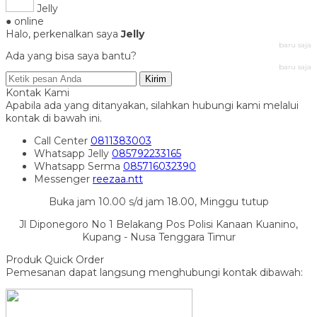
Jelly
● online
Halo, perkenalkan saya
Jelly
baru saja
Ada yang bisa saya bantu?
baru saja
Kirim
Kontak Kami
Apabila ada yang ditanyakan, silahkan hubungi kami melalui
kontak di bawah ini.
Call Center
0811383003
Whatsapp
Jelly
085792233165
Whatsapp
Serma
085716032390
Messenger
reezaa.ntt
Buka jam 10.00 s/d jam 18.00, Minggu tutup
Jl Diponegoro No 1 Belakang Pos Polisi Kanaan Kuanino,
Kupang - Nusa Tenggara Timur
Produk Quick Order
Pemesanan dapat langsung menghubungi kontak dibawah: