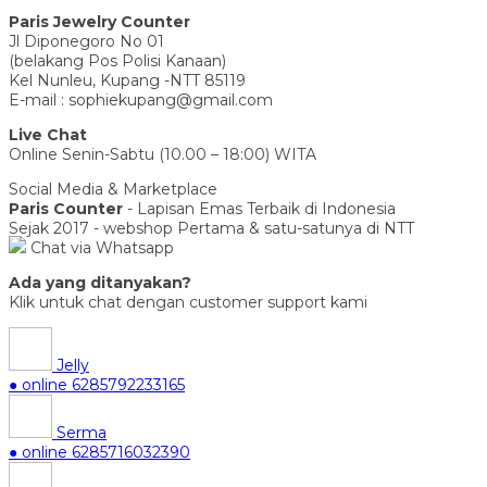
Paris Jewelry Counter
Jl Diponegoro No 01
(belakang Pos Polisi Kanaan)
Kel Nunleu, Kupang -NTT 85119
E-mail : sophiekupang@gmail.com
Live Chat
Online Senin-Sabtu (10.00 – 18:00) WITA
Social Media & Marketplace
Paris Counter
- Lapisan Emas Terbaik di Indonesia
Sejak 2017 - webshop Pertama & satu-satunya di NTT
Chat via Whatsapp
Ada yang ditanyakan?
Klik untuk chat dengan customer support kami
Jelly
● online
6285792233165
Serma
● online
6285716032390