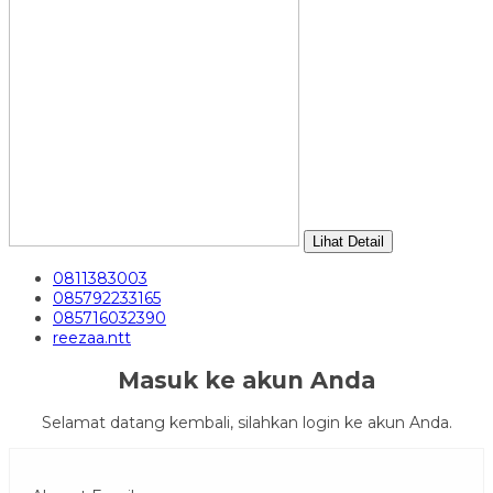
Lihat Detail
0811383003
085792233165
085716032390
reezaa.ntt
Masuk ke akun Anda
Selamat datang kembali, silahkan login ke akun Anda.