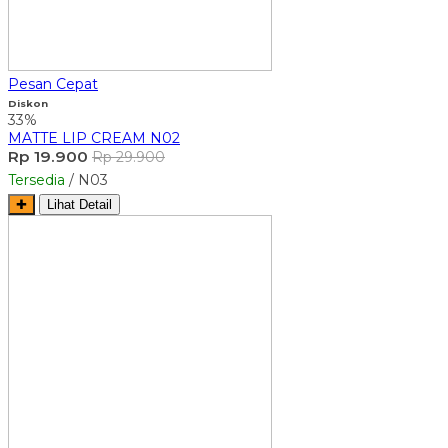
Pesan Cepat
Diskon
33%
MATTE LIP CREAM N02
Rp 19.900
Rp 29.900
Tersedia
/ N03
✚
Lihat Detail