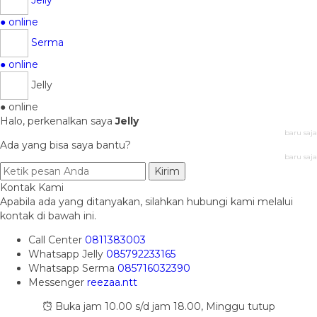
● online
Serma
● online
Jelly
● online
Halo, perkenalkan saya
Jelly
baru saja
Ada yang bisa saya bantu?
baru saja
Kirim
Kontak Kami
Apabila ada yang ditanyakan, silahkan hubungi kami melalui
kontak di bawah ini.
Call Center
0811383003
Whatsapp
Jelly
085792233165
Whatsapp
Serma
085716032390
Messenger
reezaa.ntt
Buka jam 10.00 s/d jam 18.00, Minggu tutup