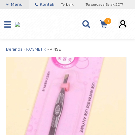
Toko Titanium Lapisan Emas Terbaik
Menu
Kontak
Terpercaya Sejak 2017
J
0
Beranda
»
KOSMETIK
»
PINSET