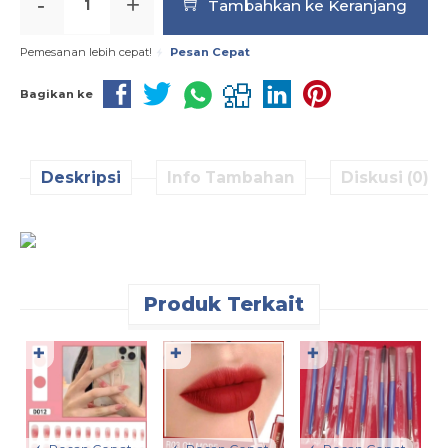
-
+
Tambahkan ke Keranjang
Pemesanan lebih cepat!
Pesan Cepat
Bagikan ke
Deskripsi
Info Tambahan
Diskusi (0)
Produk Terkait
✚
✚
✚
L
M
S
R