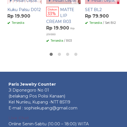
Pesan Cepat
Pesan Cepat
Pesan Cepat
Kuku Palsu D012
MATTE
SET BL2
Diskon
33%
LIP
Rp 19.900
Rp 79.900
CREAM R03
Tersedia
Tersedia
/ Set Bl2
Rp 19.900
Rp
29.900
Tersedia
/ R03
Paris Jewelry Counter
Jl Diponegoro No 01
(belakang Pos Polisi Kanaan)
Kel Nunleu, Kupang -NTT 85119
E-mail : sophiekupang@gmail.com
Live Chat
Online Senin-Sabtu (10.00 – 18:00) WITA