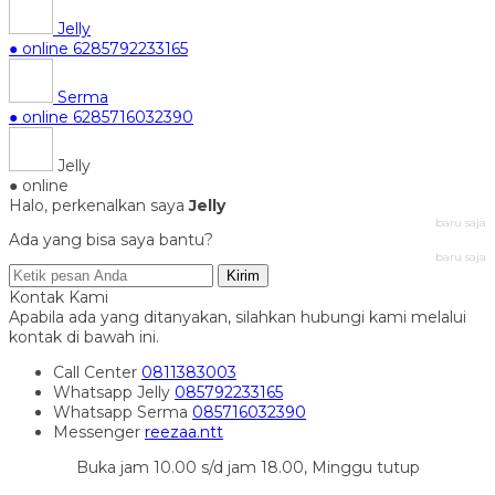
Jelly
● online
6285792233165
Serma
● online
6285716032390
Jelly
● online
Halo, perkenalkan saya
Jelly
baru saja
Ada yang bisa saya bantu?
baru saja
Kirim
Kontak Kami
Apabila ada yang ditanyakan, silahkan hubungi kami melalui
kontak di bawah ini.
Call Center
0811383003
Whatsapp
Jelly
085792233165
Whatsapp
Serma
085716032390
Messenger
reezaa.ntt
Buka jam 10.00 s/d jam 18.00, Minggu tutup