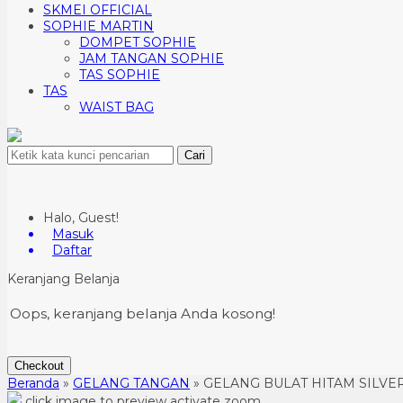
SKMEI OFFICIAL
SOPHIE MARTIN
DOMPET SOPHIE
JAM TANGAN SOPHIE
TAS SOPHIE
TAS
WAIST BAG
Cari
Halo, Guest!
Masuk
Daftar
Keranjang Belanja
Oops, keranjang belanja Anda kosong!
Checkout
Beranda
»
GELANG TANGAN
»
GELANG BULAT HITAM SILVER
click image to preview
activate zoom