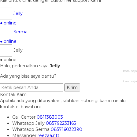
Klik untuk chat dengan customer support kami
Jelly
● online
Serma
● online
Jelly
● online
Halo, perkenalkan saya
Jelly
baru saja
Ada yang bisa saya bantu?
baru saja
Kirim
Kontak Kami
Apabila ada yang ditanyakan, silahkan hubungi kami melalui
kontak di bawah ini.
Call Center
0811383003
Whatsapp
Jelly
085792233165
Whatsapp
Serma
085716032390
Messenger
reezaa.ntt